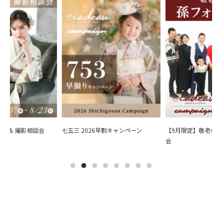
会 & 撮影相談会
七五三 2026早割キャンペーン
【9月限定】敬老の日
会