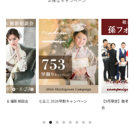
お得なキャンペーン
会 & 撮影相談会
七五三 2026早割キャンペーン
【9月限定】敬老の日
会