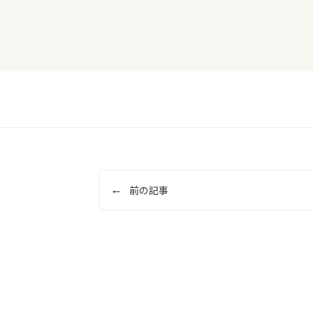
投
前の記事
稿
ナ
ビ
ゲ
ー
シ