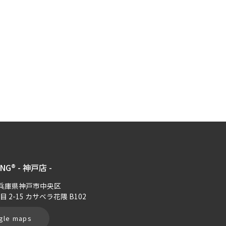
ING® - 神戸店 -
12 兵庫県神戸市中央区
目 2-15 カサベラ花隈 B102
gle maps