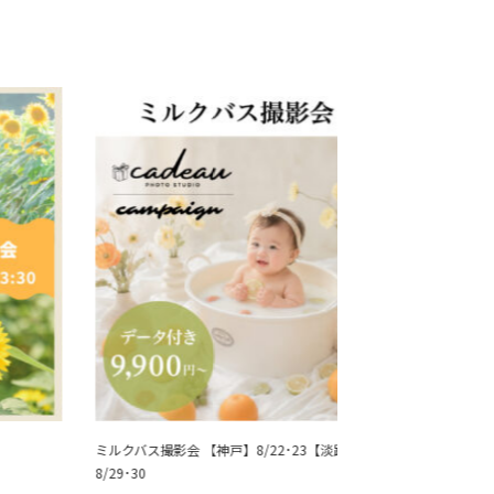
ミルクバス撮影会 【神戸】8/22･23【淡路】
【夏キャンペーン】
8/29･30
友だち撮影