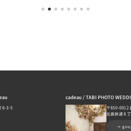
eau
cadeau / TABI PHOTO WEDD
6-3-5
〒650-00
北長狭通 6 丁
→ goo