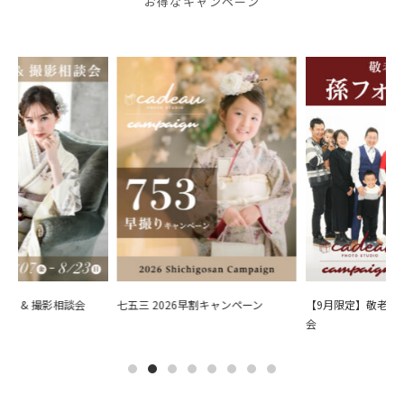
お得なキャンペーン
会 & 撮影相談会
七五三 2026早割キャンペーン
【9月限定】敬老の日
会