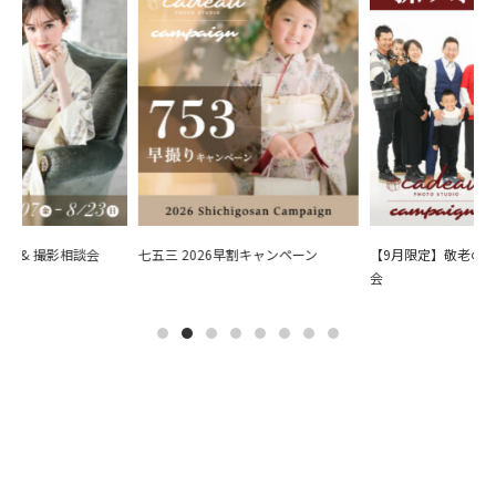
会 & 撮影相談会
七五三 2026早割キャンペーン
【9月限定】敬老の日
会