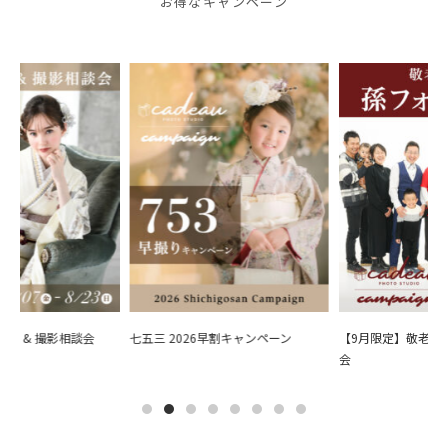
お得なキャンペーン
会 & 撮影相談会
七五三 2026早割キャンペーン
【9月限定】敬老の日
会