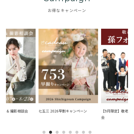
お得なキャンペーン
会 & 撮影相談会
七五三 2026早割キャンペーン
【9月限定】敬老の日
会