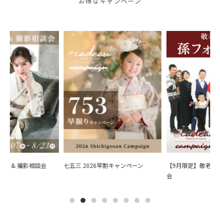
お得なキャンペーン
会 & 撮影相談会
七五三 2026早割キャンペーン
【9月限定】敬老の日
会