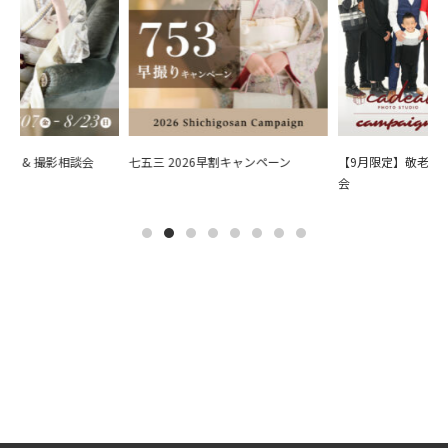
会 & 撮影相談会
七五三 2026早割キャンペーン
【9月限定】敬老の日
会