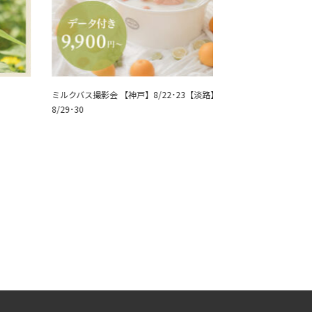
ミルクバス撮影会 【神戸】8/22･23【淡路】
【夏キャンペーン】
8/29･30
友だち撮影