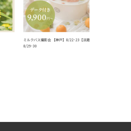
ミルクバス撮影会 【神戸】8/22･23【淡路】
【夏キャンペーン】
8/29･30
友だち撮影