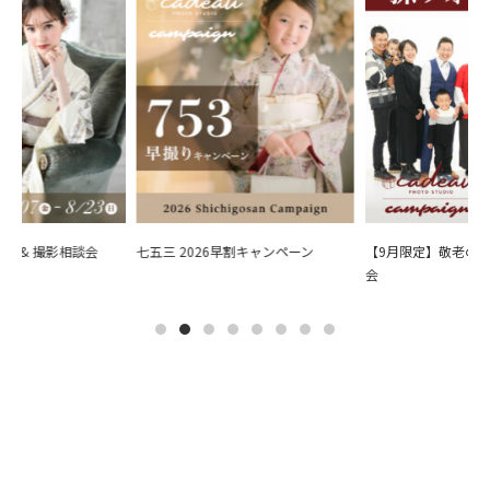
会 & 撮影相談会
七五三 2026早割キャンペーン
【9月限定】敬老の日
会