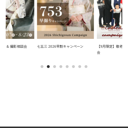
会 & 撮影相談会
七五三 2026早割キャンペーン
【9月限定】敬老の日
会