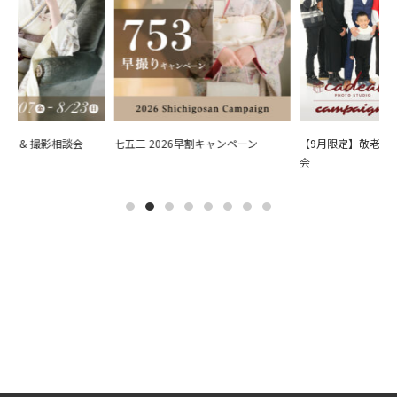
会 & 撮影相談会
七五三 2026早割キャンペーン
【9月限定】敬老の日
会