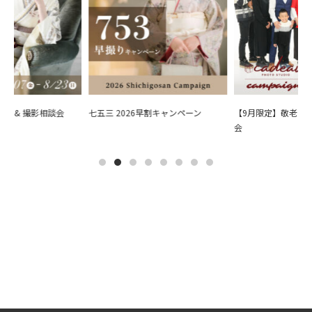
会 & 撮影相談会
七五三 2026早割キャンペーン
【9月限定】敬老の日
会