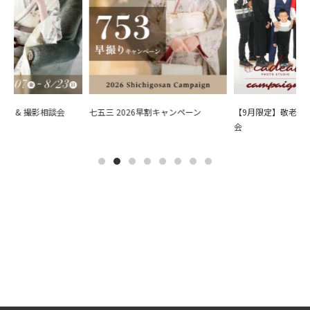
会 & 撮影相談会
七五三 2026早割キャンペーン
【9月限定】敬老の日
会