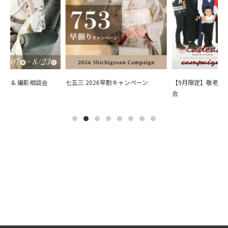
会 & 撮影相談会
七五三 2026早割キャンペーン
【9月限定】敬老の日
会