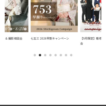
会 & 撮影相談会
七五三 2026早割キャンペーン
【9月限定】敬老の日
会