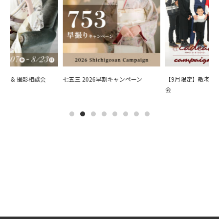
会 & 撮影相談会
七五三 2026早割キャンペーン
【9月限定】敬老の日
会