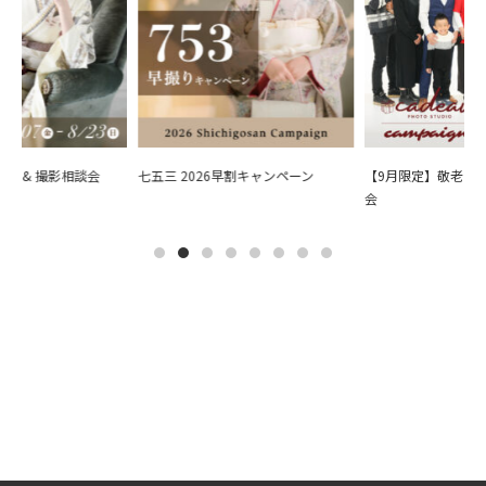
会 & 撮影相談会
七五三 2026早割キャンペーン
【9月限定】敬老の日
会