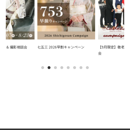
会 & 撮影相談会
七五三 2026早割キャンペーン
【9月限定】敬老の日
会