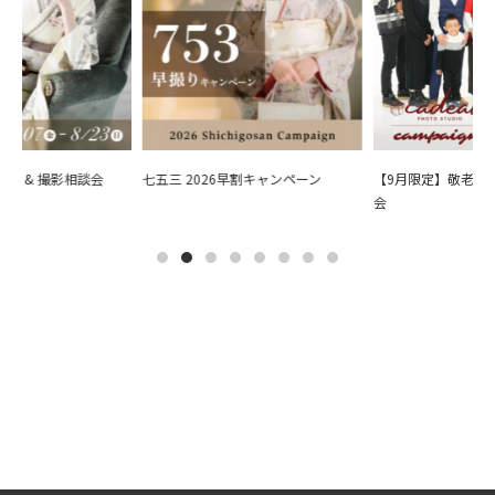
会 & 撮影相談会
七五三 2026早割キャンペーン
【9月限定】敬老の日
会